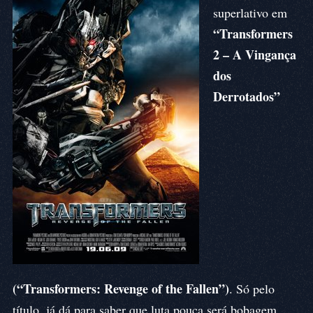
superlativo em
“Transformers
2 – A Vingança
dos
Derrotados”
(“Transformers: Revenge of the Fallen”)
. Só pelo
título, já dá para saber que luta pouca será bobagem