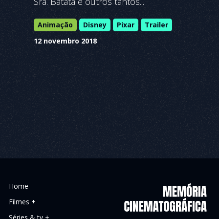
Sra. Batata e outros tantos...
Animação
Disney
Pixar
Trailer
12 novembro 2018
Home
Filmes +
Séries & tv +