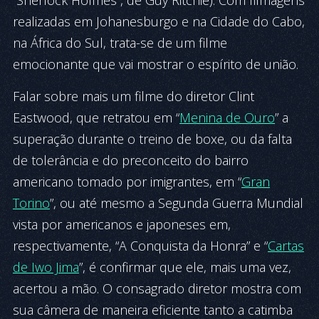
“Sherlock Holmes”, de Guy Ritchie). Com filmagens
realizadas em Johanesburgo e na Cidade do Cabo,
na África do Sul, trata-se de
um filme
emocionante que vai mostrar o espírito de união.
Falar sobre mais um filme do diretor Clint
Eastwood, que retratou em “
Menina de Ouro
” a
superação durante o treino de boxe, ou da falta
de tolerância e do preconceito do bairro
americano tomado por imigrantes, em “
Gran
Torino
”, ou até mesmo a Segunda Guerra Mundial
vista por americanos e japoneses em,
respectivamente, “A Conquista da Honra” e “
Cartas
de Iwo Jima
”, é confirmar que ele, mais uma vez,
acertou a mão. O consagrado diretor mostra com
sua câmera de maneira eficiente tanto a catimba