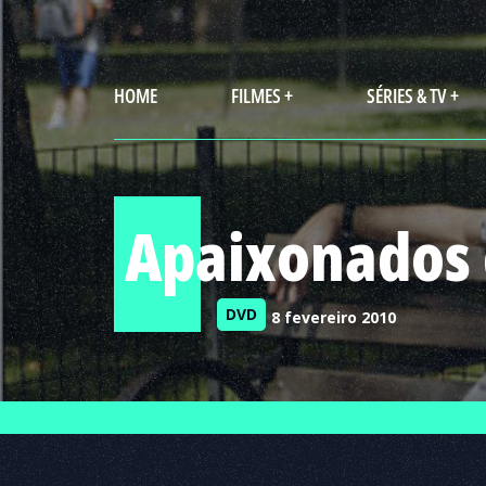
HOME
FILMES +
SÉRIES & TV +
Apaixonados
DVD
8 fevereiro 2010