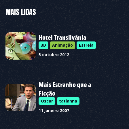
MAIS LIDAS
Hotel Transilvânia
3D
Animação
Estreia
5 outubro 2012
Mais Estranho que a
Ficção
Oscar
tatianna
11 janeiro 2007