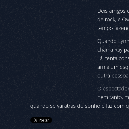
Dois amigos d
de rock, e Ow
tempo fazend
Quando Lynn,
chama Ray par
Lá, tenta co
arma um esqu
outra pessoa
O espectador
nem tanto, ma
quando se vai atrás do sonho e faz com q