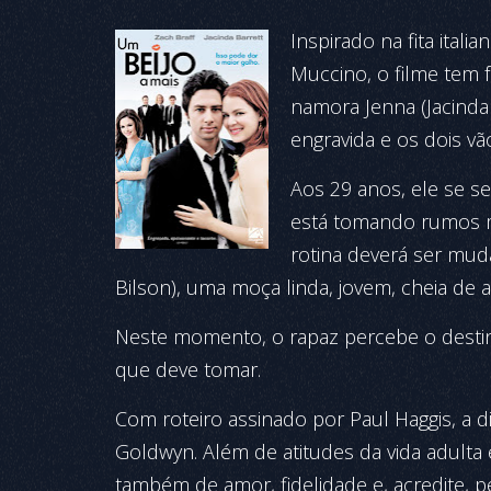
Inspirado na fita italia
Muccino, o filme tem f
namora Jenna (Jacinda 
engravida e os dois vã
Aos 29 anos, ele se s
está tomando rumos m
rotina deverá ser mud
Bilson), uma moça linda, jovem, cheia de 
Neste momento, o rapaz percebe o destin
que deve tomar.
Com roteiro assinado por Paul Haggis, a d
Goldwyn. Além de atitudes da vida adulta e
também de amor, fidelidade e, acredite, p