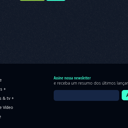
Assine nossa newsletter
e
e receba um resumo dos últimos lanç
es +
s & tv +
 Vídeo
e