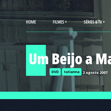
HOME
FILMES +
SÉRIES & TV +
Um Beijo a M
DVD
tatianna
2 agosto 2007