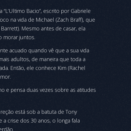
na “L’Ultimo Bacio”, escrito por Gabriele
oco na vida de Michael (Zach Braff), que
Barrett). Mesmo antes de casar, ela
o morar juntos.
ente acuado quando vê que a sua vida
ais adultos, de maneira que toda a
ada. Então, ele conhece Kim (Rachel
amor.
o e pensa duas vezes sobre as atitudes
ireção está sob a batuta de Tony
 a crise dos 30 anos, o longa fala
erdão.