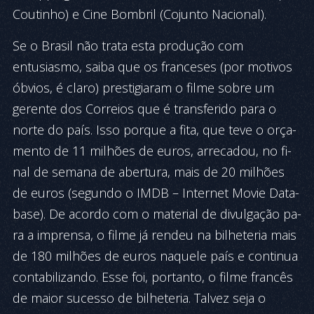
Cou­tinho) e Cine Bombril (Cojunto Nacio­nal).
Se o Brasil não trata esta produção com
entusiasmo, saiba que os franceses (por motivos
óbvios, é claro) prestigiaram o filme so­bre um
gerente dos Correios que é transferido para o
norte do país. Isso porque a fita, que teve o or­ça­
mento de 11 mi­lhões de euros, arrecadou, no fi­
nal de semana de abertura, mais de 20 milhões
de euros (segundo o IMDB – In­ter­net Movie Data­
base). De acordo com o material de divulgação pa­
ra a imprensa, o filme já rendeu na bi­lheteria mais
de 180 milhões de euros naquele país e continua
contabilizando. Esse foi, portanto, o filme francês
de maior su­cesso de bilheteria. Talvez seja o