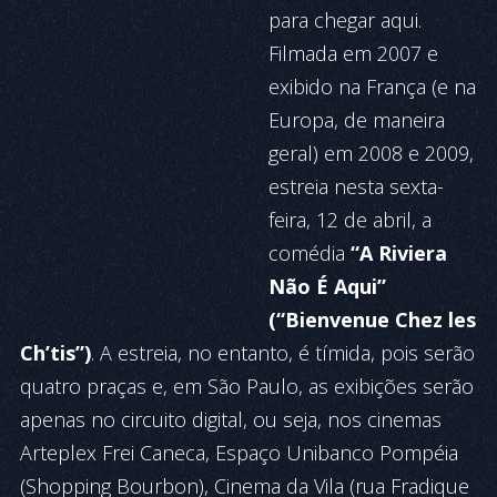
para che­­­gar aqui.
Filmada em 2007 e
exibido na França (e na
Europa, de maneira
geral) em 2008 e 2009,
estreia nesta sexta-
feira, 12 de abril, a
comédia
“A Ri­viera
Não É Aqui”
(“Bienvenue Chez les
Ch’tis”)
. A estreia, no entanto, é tímida, pois serão
quatro praças e, em São Paulo, as exi­bições serão
ape­nas no circuito digital, ou se­ja, nos cinemas
Arteplex Frei Ca­ne­ca, Es­pa­ço Unibanco Pom­péia
(Shop­ping Bourbon), Cinema da Vila (rua Fradique