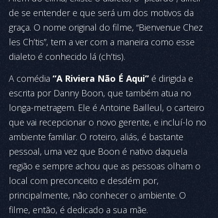
de se en­tender e que será um dos motivos da
graça. O nome original do fil­me, “Bienvenue Chez
les Ch’tis”, tem a ver com a maneira como esse
dialeto é conhecido lá (ch’tis).
A comédia
“A Riviera Não É Aqui”
é dirigida e
escrita por Danny Boon, que também atua no
longa-metragem. Ele é An­toine Bailleul, o carteiro
que vai recepcionar o novo gerente, e in­cluí-lo no
ambiente familiar. O roteiro, aliás, é bastante
pessoal, uma vez que Boon é nativo da­quela
região e sempre achou que as pessoas olham o
local com preconceito e desdém por,
principalmente, não conhecer o am­biente. O
filme, então, é dedicado a sua mãe.