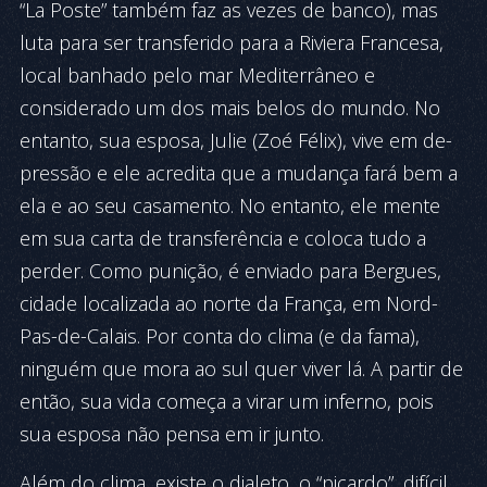
“La Poste” também faz as ve­zes de banco), mas
luta para ser transferido para a Riviera Fran­cesa,
local banhado pelo mar Medi­terrâneo e
considerado um dos mais belos do mundo. No
entanto, sua esposa, Julie (Zoé Félix), vive em de­
pressão e ele acredita que a mudança fará bem a
ela e ao seu casamento. No entanto, ele mente
em sua carta de transferência e coloca tudo a
perder. Co­mo punição, é enviado para Ber­gues,
cidade localizada ao norte da Fran­ça, em Nord-
Pas-de-Ca­lais. Por conta do clima (e da fa­ma),
ninguém que mora ao sul quer viver lá. A partir de
então, sua vida começa a virar um inferno, pois
sua esposa não pensa em ir junto.
Além do clima, existe o dialeto, o “picardo”, difícil