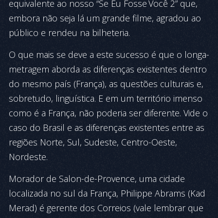
equivalente ao nosso “Se Eu Fosse Você 2” que,
embora não seja lá um gran­de filme, agradou ao
pú­blico e rendeu na bilheteria.
O que mais se deve a este su­cesso é que o longa-
metragem aborda as diferenças existentes den­tro
do mesmo país (França), as questões culturais e,
sobretudo, linguística. E em um território imenso
como é a França, não po­deria ser diferente. Vide o
caso do Brasil e as diferenças existentes entre as
regiões Norte, Sul, Su­­deste, Centro-Oeste,
Nordes­te.
Morador de Salon-de-Pro­ven­­­ce, uma cidade
localizada no sul da França, Philippe Abrams (Kad
Merad) é gerente dos Correios (va­le lembrar que