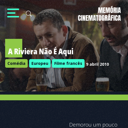
A Riviera Não É Aqui
Comédia
Europeu
Filme francês
9 abril 2010
Demorou um pouco