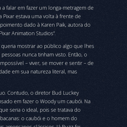
a falar em fazer um longa-metragem de
 Pixar estava uma volta à frente de
epoimento dado à Karen Paik, autora do
 Pixar Animation Studios”.
 queria mostrar ao público algo que lhes
 pessoas nunca tinham visto. Então, o
mpossível – viver, se mover e sentir – de
de em sua natureza literal, mas
o. Contudo, o diretor Bud Luckey
ensado em fazer o Woody um caubói. Na
ue seria o ideal, pois se tratava do
 bacanas: o caubói e o homem do
 americanos clássicos. Já Buzz foi