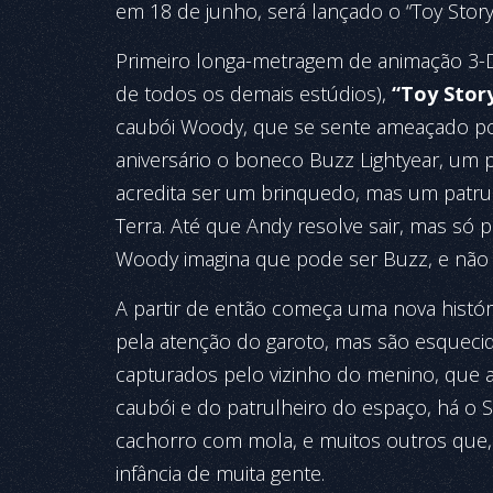
em 18 de junho, será lançado o “Toy Story
Primeiro longa-metragem de animação 3-D
de todos os demais estúdios),
“Toy Stor
caubói Woody, que se sente ameaçado p
aniversário o boneco Buzz Lightyear, um p
acredita ser um brinquedo, mas um patrul
Terra. Até que Andy resolve sair, mas só
Woody imagina que pode ser Buzz, e não ele
A partir de então começa uma nova histór
pela atenção do garoto, mas são esqueci
capturados pelo vizinho do menino, que 
caubói e do patrulheiro do espaço, há o 
cachorro com mola, e muitos outros que, 
infância de muita gente.