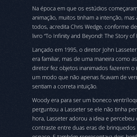
Na época em que os estúdios começaram 
animação, muitos tinham a intenção, mas a
todos, acredita Chris Wedge, conforme d
livro “To Infinity and Beyond!: The Story of
Lançado em 1995, o diretor John Lasseter
era familiar, mas de uma maneira como as
diretor fez objetos inanimados fazerem o i
um modo que não apenas ficavam de verda
sentiam a correta intuição.
Woody era para ser um boneco ventríloqu
perguntou a Lasseter se ele não tinha p
hora, Lasseter adorou a ideia e percebeu q
contraste entre duas eras de brinquedos
espaço. E também representava dois heróis