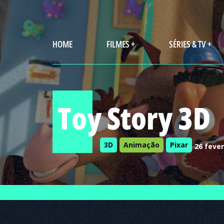
HOME
FILMES +
SÉRIES & TV +
Toy Story 3D
3D
Animação
Pixar
26 fever