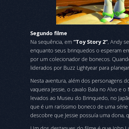
Segundo filme
Na sequência, em
“Toy Story 2”
, Andy s
enquanto seus brinquedos o esperam em
por um colecionador de bonecos. Quand
liderados por Buzz Lightyear para planejar 
Nesta aventura, além dos personagens do
vaqueira Jessie, o cavalo Bala no Alvo e o
levados ao Museu do Brinquedo, no Japã
que é um raríssimo boneco de uma série 
descobre que Jessie possuía uma dona, q
Um dos destaques do filme é que John L