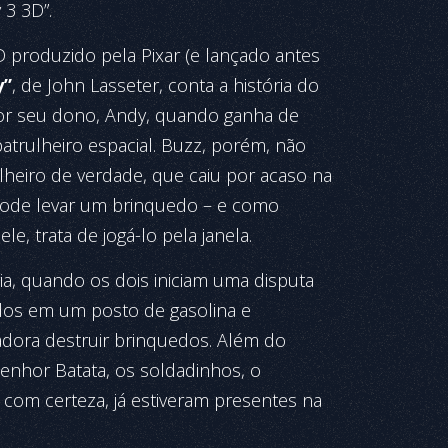
 3 3D”.
 produzido pela Pixar (e lançado antes
y”
, de John Lasseter, conta a história do
or seu dono, Andy, quando ganha de
atrulheiro espacial. Buzz, porém, não
heiro de verdade, que caiu por acaso na
 pode levar um brinquedo – e como
, trata de jogá-lo pela janela.
ia, quando os dois iniciam uma disputa
dos em um posto de gasolina e
adora destruir brinquedos. Além do
Senhor Batata, os soldadinhos, o
com certeza, já estiveram presentes na