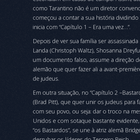
como Tarantino não é um diretor convenci
começou a contar a sua história dividindo a
inicia com “Capítulo 1 – Era uma vez…”.
Depois de ver sua família ser assassinad
Landa (Christoph Waltz), Shosanna Dreyfus
um documento falso, assume a direção d
alemão que quer fazer ali a avant-premiè
de judeus.
Em outra situação, no “Capítulo 2 –Bastard
(Brad Pitt), que quer unir os judeus para
com seu povo, ou seja: dar o troco na m
Unidos e com sotaque bastante evidente,
“os Bastardos”, se une à atriz alemã Bri
derrubar os líderes do Terceiro Reich.