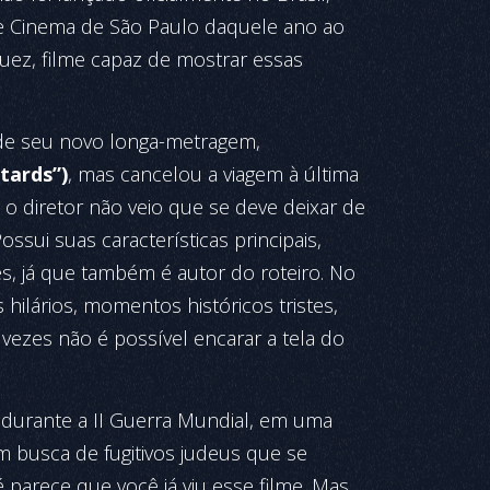
de Cinema de São Paulo daquele ano ao
guez, filme capaz de mostrar essas
ão de seu novo longa-metragem,
tards”)
, mas cancelou a viagem à última
o diretor não veio que se deve deixar de
ossui suas características principais,
s, já que também é autor do roteiro. No
 hilários, momentos históricos tristes,
 vezes não é possível encarar a tela do
a, durante a II Guerra Mundial, em uma
 busca de fugitivos judeus que se
parece que você já viu esse filme. Mas