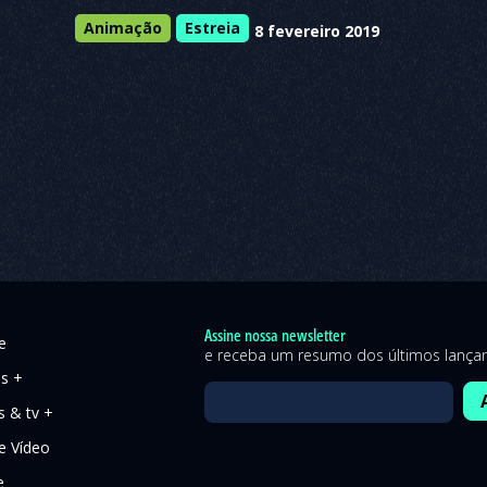
Animação
Estreia
8 fevereiro 2019
Assine nossa newsletter
e
e receba um resumo dos últimos lanç
es +
s & tv +
 Vídeo
e