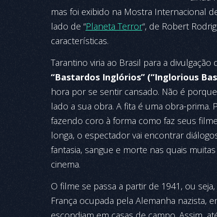
mas foi exibido na Mostra Internacional 
lado de “
Planeta Terror
“, de Robert Rodri
características.
Tarantino viria ao Brasil para a divulgaç
“Bastardos Inglórios” (“Inglorious Bas
hora por se sentir cansado. Não é porque 
lado a sua obra. A fita é uma obra-prima. P
fazendo coro à forma como faz seus filme
longa, o espectador vai encontrar diálogos
fantasia, sangue e morte nas quais muitas
cinema.
O filme se passa a partir de 1941, ou sej
França ocupada pela Alemanha nazista, em
escondiam em casas de campo. Assim, até 