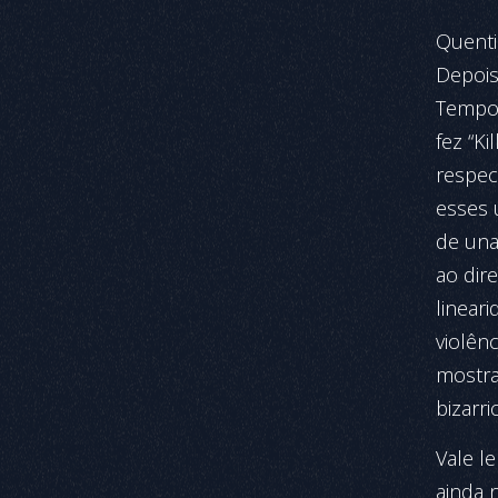
Quenti
Depois
Tempo 
fez “Ki
respec
esses 
de una
ao dir
lineari
violênc
mostra
bizarr
Vale l
ainda n