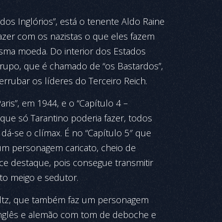
dos Inglórios”, está o tenente Aldo Raine
 fazer com os nazistas o que eles fazem
esma moeda. Do interior dos Estados
grupo, que é chamado de “os Bastardos”,
errubar os líderes do Terceiro Reich.
ris”, em 1944, e o “Capítulo 4 –
que só Tarantino poderia fazer, todos
dá-se o clímax. É no “Capítulo 5″ que
 um personagem caricato, cheio de
ce destaque, pois consegue transmitir
ito meigo e sedutor.
altz, que também faz um personagem
 inglês e alemão com tom de deboche e