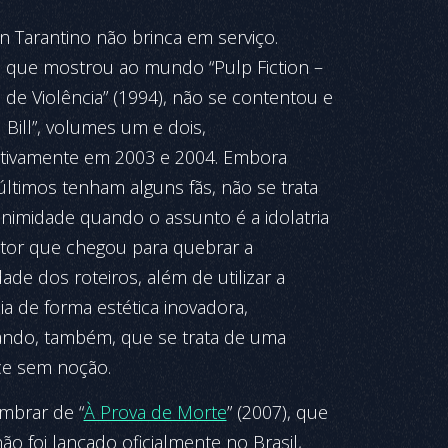
n Tarantino não brinca em serviço.
 que mostrou ao mundo “Pulp Fiction –
de Violência” (1994), não se contentou e
ll Bill”, volumes um e dois,
tivamente em 2003 e 2004. Embora
últimos tenham alguns fãs, não se trata
nimidade quando o assunto é a idolatria
etor que chegou para quebrar a
dade dos roteiros, além de utilizar a
ia de forma estética inovadora,
ndo, também, que se trata de uma
ice sem noção.
embrar de “
À Prova de Morte
” (2007), que
ão foi lançado oficialmente no Brasil,