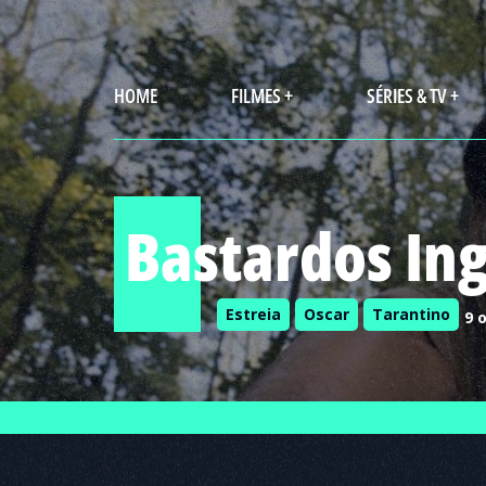
HOME
FILMES +
SÉRIES & TV +
Bastardos Ing
Estreia
Oscar
Tarantino
9 