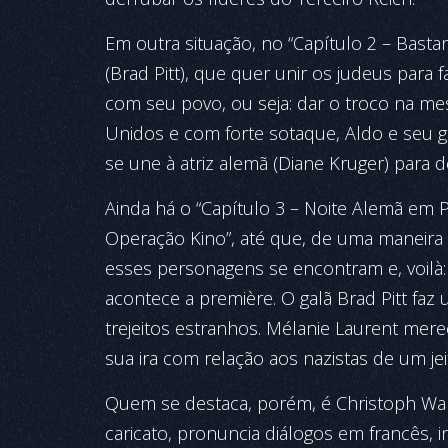
Em outra situação, no “Capítulo 2 – Bastar
(Brad Pitt), que quer unir os judeus para
com seu povo, ou seja: dar o troco na m
Unidos e com forte sotaque, Aldo e seu 
se une à atriz alemã (Diane Kruger) para d
Ainda há o “Capítulo 3 – Noite Alemã em Pa
Operação Kino”, até que, de uma maneira 
esses personagens se encontram e, voilà: 
acontece a première. O galã Brad Pitt faz
trejeitos estranhos. Mélanie Laurent mere
sua ira com relação aos nazistas de um je
Quem se destaca, porém, é Christoph W
caricato, pronuncia diálogos em francês,