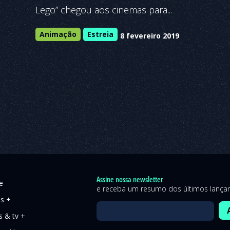
Lego” chegou aos cinemas para...
Animação
Estreia
8 fevereiro 2019
Assine nossa newsletter
e
e receba um resumo dos últimos lanç
es +
s & tv +