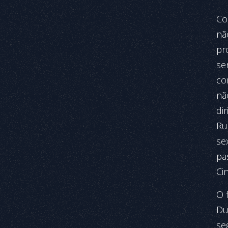
Co
nã
pr
se
co
nã
di
Ru
sex
pa
Ci
O 
Dur
se