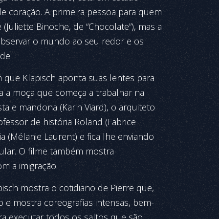
 de coração. A primeira pessoa para quem
e (Juliette Binoche, de “Chocolate”), mas a
observar o mundo ao seu redor e os
de.
m que Klapisch aponta suas lentes para
ara a moça que começa a trabalhar na
ta e mandona (Karin Viard), o arquiteto
ofessor de história Roland (Fabrice
ia (Mélanie Laurent) e fica lhe enviando
lar. O filme também mostra
m a imigração.
pisch mostra o cotidiano de Pierre que,
 e mostra coreografias intensas, bem-
a executar todos os saltos que são