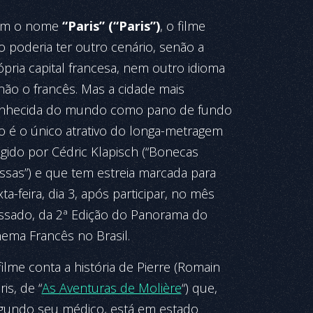
m o nome
“Paris” (“Paris”)
, o filme
o poderia ter outro cenário, senão a
ópria capital francesa, nem outro idioma
não o francês. Mas a cidade mais
nhecida do mundo como pano de fundo
o é o único atrativo do longa-metragem
rigido por Cédric Klapisch (“Bonecas
ssas”) e que tem estreia marcada para
ta-feira, dia 3, após participar, no mês
ssado, da 2ª Edição do Panorama do
nema Francês no Brasil.
filme conta a história de Pierre (Romain
is, de “
As Aventuras de Molière
“) que,
gundo seu médico, está em estado