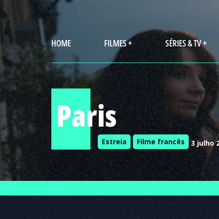
HOME
FILMES +
SÉRIES & TV +
Paris
Estreia
Filme francês
3 julho 