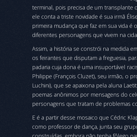
terminal, pois precisa de um transplante
ele conta a triste novidade é sua irmã Élis
primeira mudança que faz em sua vida é 
diferentes personagens que vivem na cida
Assim, a história se constrói na medida e
os feirantes que disputam a freguesia, p
padaria cuja dona é uma insuportável racis
Philippe (François Cluzet), seu irmão, o pr
Luchini), que se apaixona pela aluna Laetit
poemas anônimos por mensagens do celu
personagens que tratam de problemas co
E é a partir desse mosaico que Cédric Kla
como professor de dança, junta seu grupo
construídas, embora não tenha fôlego par