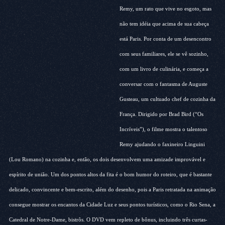
Remy, um rato que vive no esgoto, mas
não tem idéia que acima de sua cabeça
está Paris. Por conta de um desencontro
com seus familiares, ele se vê sozinho,
com um livro de culinária, e começa a
conversar com o fantasma de Auguste
Gusteau, um cultuado chef de cozinha da
França. Dirigido por Brad Bird (“Os
Incríveis”), o filme mostra o talentoso
Remy ajudando o faxineiro Linguini
(Lou Romano) na cozinha e, então, os dois desenvolvem uma amizade improvável e
espírito de união. Um dos pontos altos da fita é o bom humor do roteiro, que é bastante
delicado, convincente e bem-escrito, além do desenho, pois a Paris retratada na animação
consegue mostrar os encantos da Cidade Luz e seus pontos turísticos, como o Rio Sena, a
Catedral de Notre-Dame, bistrôs. O DVD vem repleto de bônus, incluindo três curtas-