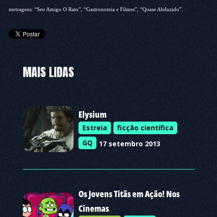
metragens: “Seu Amigo O Rato”, “Gastronomia e Filmes”, “Quase Abduzido”.
MAIS LIDAS
Elysium
Estreia
ficção científica
GQ
17 setembro 2013
Os Jovens Titãs em Ação! Nos
Cinemas