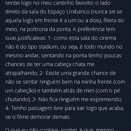
sentei logo no meu cantinho favorito: o lado
direito da sala do Espaço Unibanco (nunca sei se
aquela logo em frente é a um ou a dois), fileira do
meio, na poltrona da ponta. A preferência tem
suas justificativas: 1- como esta sala do cinema
não é do tipo stadium, ou seja, é todo mundo no
mesmo andar, sentando na ponta tenho poucas
chances de ter uma cabeça chata me
atrapalhando; 2- Existe uma grande chance de
não se sentar ninguém bem na minha frente (com
um cabeção) e também atrás de mim (com o pé
chutando); 3- Não fica ninguém me espremendo;
4- Tenho passagem livre para sair logo que acaba,
se o filme demorar demais.
O que eu não contava, porém, é que, mesmo