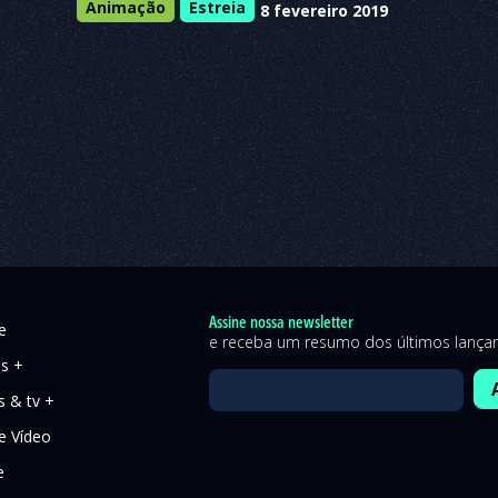
Animação
Estreia
8 fevereiro 2019
Assine nossa newsletter
e
e receba um resumo dos últimos lanç
es +
s & tv +
 Vídeo
e