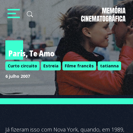
Paris, Te Amo
Curto circuito
Estreia
Filme francês
tatianna
6 julho 2007
Já fizeram isso com Nova York, quando, em 1989,