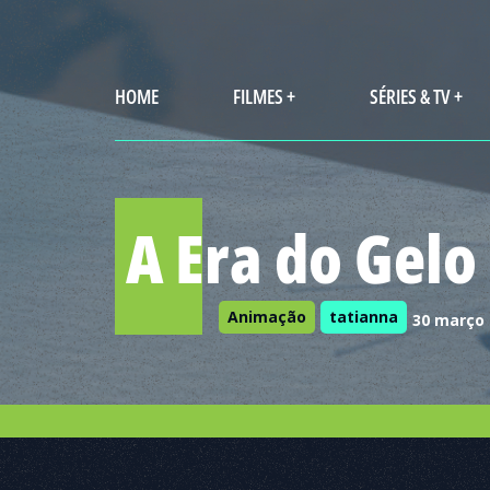
HOME
FILMES +
SÉRIES & TV +
A Era do Gelo
Animação
tatianna
30 março 