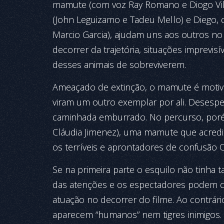
mamute (com voz Ray Romano e Diogo Vilel
(John Leguizamo e Tadeu Mello) e Diego, o
Marcio Garcia), ajudam uns aos outros n
decorrer da trajetória, situações imprevis
desses animais de sobreviverem.
Ameaçado de extinção, o mamute é motiv
viram um outro exemplar por ali. Desespe
caminhada emburrado. No percurso, porém
Cláudia Jimenez), uma mamute que acred
os terríveis e aprontadores de confusão C
Se na primeira parte o esquilo não tinha ta
das atenções e os espectadores podem c
atuação no decorrer do filme. Ao contrár
aparecem “humanos” nem tigres inimigos. A