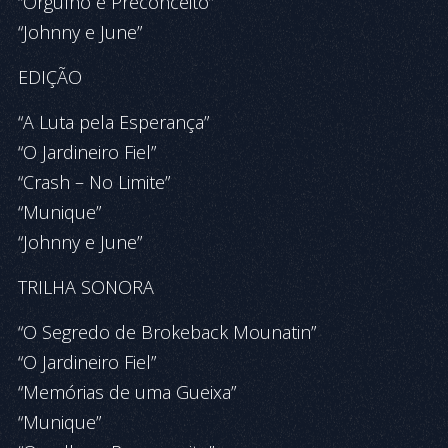
“Orgulho e Preconceito”
“Johnny e June”
EDIÇÃO
“A Luta pela Esperança”
“O Jardineiro Fiel”
“Crash – No Limite”
“Munique”
“Johnny e June”
TRILHA SONORA
“O Segredo de Brokeback Mounatin”
“O Jardineiro Fiel”
“Memórias de uma Gueixa”
“Munique”