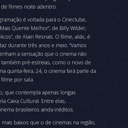
de filmes noite adentro.
gramação é voltada para o Cineclube,
ais Quente Melhor”, de Billy Wilder,
s”, de Alain Resnais. O filme, aliás, é
rtaz durante três anos e meio. “Vamos
 tenham a sensação que o cinema não
Há também pré-estreias, como o novo de
a quinta-feira, 24, o cinema fará parte da
ilme por sala.
nho, que contempla apenas longas
a Caixa Cultural. Entre elas,
inema brasileiros ainda inéditos.
 mais baixos que o de cinemas na região,