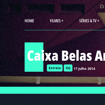
HOME
FILMES +
SÉRIES & TV +
Caixa Belas A
Estreia
GQ
17 julho 2014