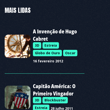
MAIS LIDAS
A Invenção de Hugo
Cabret
3D
Estreia
Globo de Ouro
Oscar
16 fevereiro 2012
Capitão América: O
Primeiro Vingador
3D
Blockbuster
Estreia
28 julho 2011