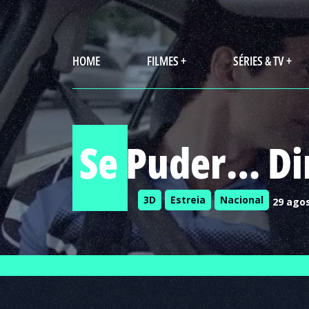
HOME
FILMES +
SÉRIES & TV +
Se Puder… Dir
3D
Estreia
Nacional
29 ago