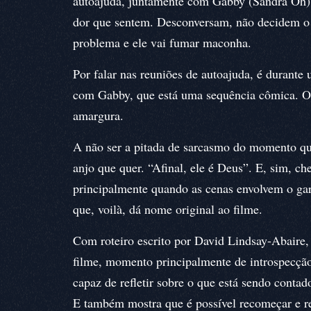
autoajuda, juntamente com Gabby (Sandra Oh), 
dor que sentem. Desconversam, não decidem o q
problema e ele vai fumar maconha.
Por falar nas reuniões de autoajuda, é durante
com Gabby, que está uma sequência cômica. O r
amargura.
A não ser a pitada de sarcasmo do momento qu
anjo que quer. “Afinal, ele é Deus”. E, sim, ch
principalmente quando as cenas envolvem o gar
que, voilà, dá nome original ao filme.
Com roteiro escrito por David Lindsay-Abaire
filme, momento principalmente de introspecção
capaz de refletir sobre o que está sendo contad
E também mostra que é possível recomeçar e ree