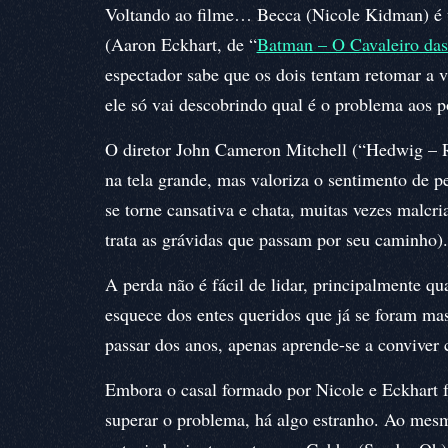
Voltando ao filme… Becca (Nicole Kidman) é
(Aaron Eckhart, de “
Batman – O Cavaleiro das
espectador sabe que os dois tentam retomar a 
ele só vai descobrindo qual é o problema aos p
O diretor John Cameron Mitchell (“Hedwig – R
na tela grande, mas valoriza o sentimento de p
se torne cansativa e chata, muitas vezes malcri
trata as grávidas que passam por seu caminho).
A perda não é fácil de lidar, principalmente q
esquece dos entes queridos que já se foram m
passar dos anos, apenas aprende-se a conviver 
Embora o casal formado por Nicole e Eckhart fu
superar o problema, há algo estranho. Ao me