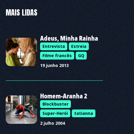
MAIS LIDAS
Adeus, Minha Rainha
Entrevista
Estreia
Filme francês
GQ
19 junho 2013
Homem-Aranha 2
Blockbuster
Super-Herói
tatianna
2 julho 2004