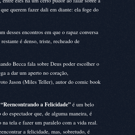
entre eles há um certo pudor ao falar sobre a
ue querem fazer dali em diante: ela foge do
 um desses encontros em que o rapaz conversa
estante é denso, triste, recheado de
ando Becca fala sobre Deus poder escolher o
ega a dar um aperto no coração,
oto Jason (Miles Teller), autor do comic book
“Reencontrando a Felicidade”
,
é um belo
 do espectador que, de alguma maneira, é
o na tela e fazer um paralelo com a vida real.
ncontrar a felicidade, mas, sobretudo, é