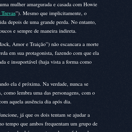
 uma mulher amargurada e casada com Howie
 Trevas
”). Mesmo que implicitamente, o
vida depois de uma grande perda. No entanto,
oucos e sempre de maneira indireta.
ock, Amor e Traição”) não escancara a morte
erda em sua protagonista, fazendo com que ela
ada e insuportável (haja vista a forma como
uando ela é próxima. Na verdade, nunca se
as, como lembra uma das personagens, com o
com aquela ausência dia após dia.
ncione, já que os dois tentam se ajudar a
smo tempo que ambos frequentam um grupo de