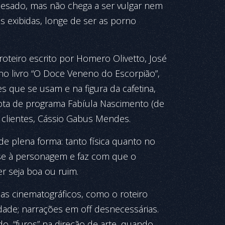
pesado, mas não chega a ser vulgar nem
s exibidas, longe de ser as porno
eiro escrito por Homero Olivetto, José
no livro “O Doce Veneno do Escorpião”,
s que se usam e na figura da cafetina,
rota de programa Fabíula Nascimento (de
 clientes, Cássio Gabus Mendes.
de plena forma: tanto física quanto no
a-se à personagem e faz com que o
er seja boa ou ruim.
s cinematográficos, como o roteiro
idade; narrações em off desnecessárias.
o, “furos” na direção de arte, quando