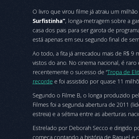
O livro que virou filme já atraiu um milh
Surfistinha”
, longa-metragem sobre a gar
casa dos pais para ser garota de program
está apenas em seu segundo final de sem
Ao todo, a fita já arrecadou mais de R$ 9 
vistos do ano. No cinema nacional, é raro
recentemente o sucesso de “
Tropa de Eli
recorde
e foi assistido por quase 11 milh
Segundo o Filme B, o longa produzido pe
Filmes foi a segunda abertura de 2011 (li
estreia) e a sétima entre as aberturas nac
Estrelado por Deborah Secco e dirigido po
começa contando a história de Raquel e co