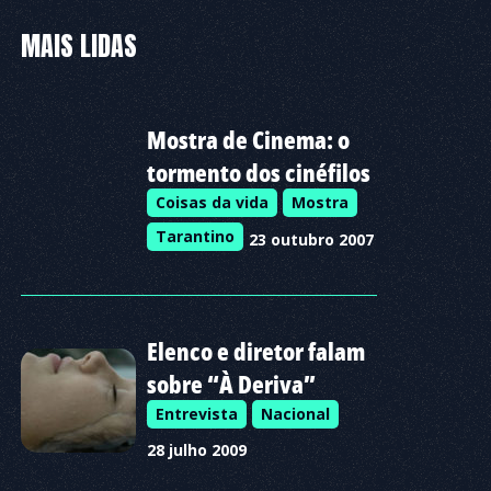
MAIS LIDAS
Mostra de Cinema: o
tormento dos cinéfilos
Coisas da vida
Mostra
Tarantino
23 outubro 2007
Elenco e diretor falam
sobre “À Deriva”
Entrevista
Nacional
28 julho 2009