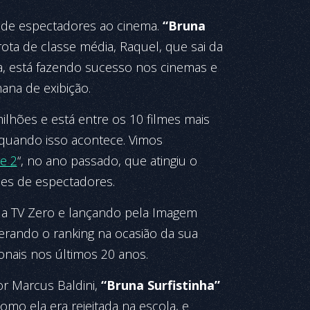
ão de espectadores ao cinema.
“Bruna
ota de classe média, Raquel, que sai da
a, está fazendo sucesso nos cinemas e
ana de exibição.
milhões e está entre os 10 filmes mais
 quando isso acontece. Vimos
te 2
“, no ano passado, que atingiu o
ões de espectadores.
la TV Zero e lançando pela Imagem
derando o ranking na ocasião da sua
ionais nos últimos 20 anos.
r Marcus Baldini,
“Bruna Surfistinha”
mo ela era rejeitada na escola, e