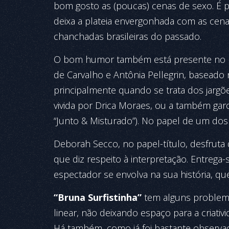
bom gosto as (poucas) cenas de sexo. É 
deixa a plateia envergonhada com as cena
chanchadas brasileiras do passado.
O bom humor também está presente no rot
de Carvalho e Antônia Pellegrin, baseado 
principalmente quando se trata dos jargõe
vivida por Drica Moraes, ou a também ga
“Junto & Misturado”). No papel de um dos
Deborah Secco, no papel-título, desfruta 
que diz respeito à interpretação. Entreg
espectador se envolva na sua história, qu
“Bruna Surfistinha”
tem alguns problema
linear, não deixando espaço para a criativ
Há também, como já foi bastante observad