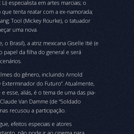
Li) especialista em artes marciais; o
 que tenta reatar com a ex-namorada;
gang; Tool (Mickey Rourke), o tatuador
meçar uma nova.
 o Brasil), a atriz mexicana Giselle Itié (e
o papel da filha do general e será
e­nários.
filmes do gênero, incluindo Arnold
O Exterminador do Futuro”. Atualmente,
 e esse, aliás, é o tema de uma das pia­
ean-Claude Van Damme (de “Soldado
mas recusou a participação.
ue, efeitos especiais e atores
rtanto, não pode ir ao cinema para