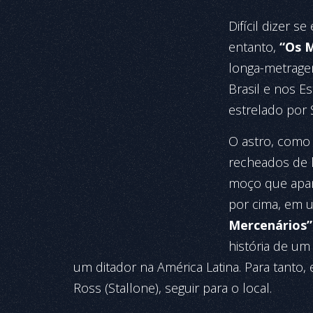
Difícil dizer s
entanto,
“Os M
longa-metragem
Brasil e nos Es
estrelado por S
O astro, como 
rechea­dos de 
moço que apanh
por cima, em u
Mercenários”
história de u
um ditador na América Latina. Para tanto, 
Ross (Stallone), seguir para o local.