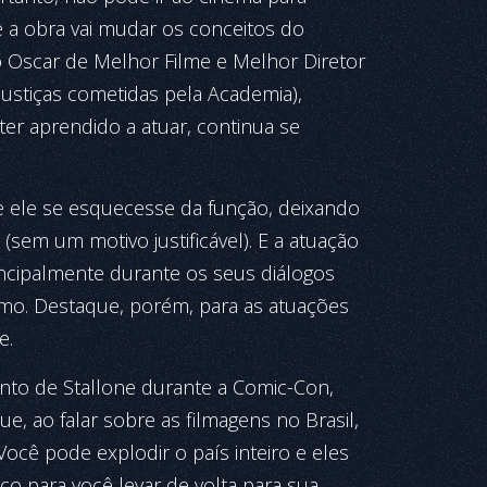
ue a obra vai mudar os conceitos do
o Oscar de Melhor Filme e Melhor Diretor
justiças cometidas pela Academia),
er aprendido a atu­ar, continua se
 ele se esquecesse da função, deixando
(sem um motivo justificável). E a atuação
rincipalmente durante os seus diálogos
tmo. Destaque, porém, para as atuações
e.
nto de Stallone durante a Comic-Con,
e, ao falar sobre as filmagens no Brasil,
“Você pode explodir o país inteiro e eles
o para você levar de volta para sua