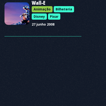
Wall-E
Animação
Bilheteria
Disney
Pixar
27 junho 2008