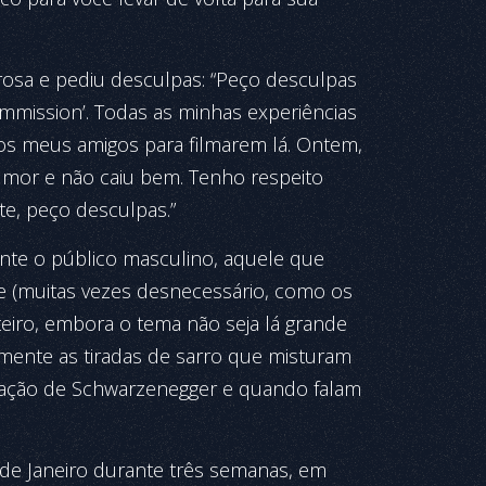
trosa e pediu desculpas: “Peço desculpas
commission’. Todas as minhas experiências
 os meus amigos para filmarem lá. Ontem,
mor e não caiu bem. Tenho res­peito
te, peço desculpas.”
ente o público masculino, aquele que
e (muitas vezes desnecessário, como os
eiro, embora o tema não seja lá grande
mente as tiradas de sarro que misturam
icipação de Schwarzenegger e quando falam
o de Janeiro durante três semanas, em