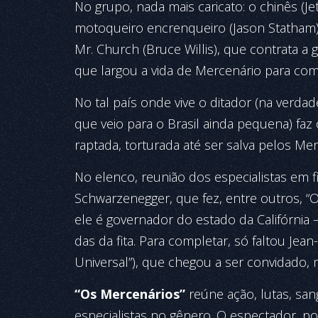
No grupo, nada mais caricato: o chinês (Jet 
motoqueiro encrenqueiro (Jason Statham)
Mr. Church (Bruce Willis), que contrata a 
que largou a vida de Mercenário para co
No tal país onde vive o ditador (na verdade,
que veio para o Brasil ainda pequena) faz 
raptada, torturada até ser salva pelos Merc
No elenco, reunião dos especia­listas em 
Schwarzenegger, que fez, entre outros, “
ele é governa­dor do estado da Califórnia –
das da fita. Para completar, só faltou J
Universal”), que chegou a ser convidado, 
“Os Mercenários”
reúne ação, lutas, sang
especialistas no gênero. O espectador, po