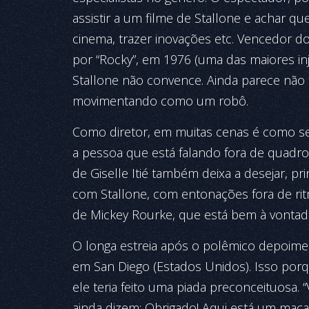
assistir a um filme de Stallone e achar q
cinema, trazer inovações etc. Vencedor d
por “Rocky”, em 1976 (uma das maiores in
Stallone não convence. Ainda parece não t
movimentando como um robô.
Como diretor, em muitas cenas é como se
a pessoa que está falando fora de quadro 
de Giselle Itié também deixa a desejar, p
com Stallone, com ento­nações fora de ri
de Mickey Rourke, que está bem à vontad
O longa estreia após o polêmico depoime
em San Diego (Estados Unidos). Isso porqu
ele teria feito uma piada preconceituosa. 
ainda dizem: Obrigado! Aqui está um macac