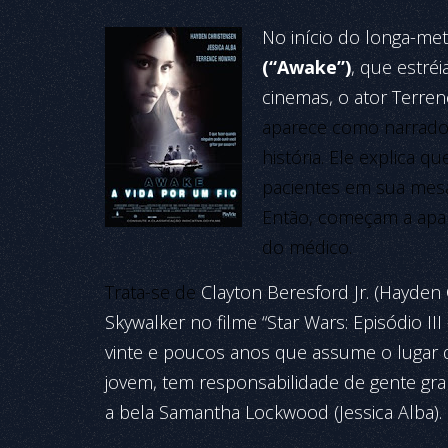
No início do longa-m
(“Awake”)
, que estréi
cinemas, o ator Terren
aparece como narrado
história. Ele explica q
pacientes em sua mesa
Então, começam a apa
do médico.
Trata-se de
Clayton Beresford Jr. (Hayden
Skywalker no filme “Star Wars: Episódio III
vinte e poucos anos que assume o lugar d
jovem, tem responsabilidade de gente gra
a bela Samantha Lockwood (Jessica Alba).