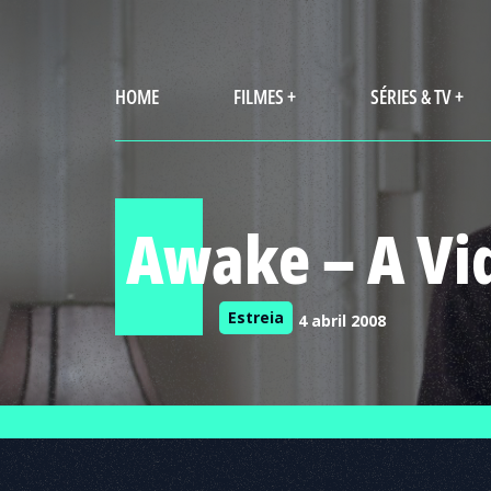
HOME
FILMES +
SÉRIES & TV +
Awake – A Vi
Estreia
4 abril 2008