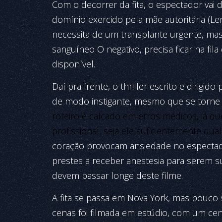
Com o decorrer da fita, o espectador vai 
domínio exercido pela mãe autoritária (L
necessita de um transplante urgente, ma
sanguíneo O negativo, precisa ficar na fi
disponível.
Daí pra frente, o thriller escrito e dirigi
de modo instigante, mesmo que se torne p
roteiro é calcado em erros médicos, já 
profissional, seja ele suficientemente qua
coração provocam ansiedade no espectad
prestes a receber anestesia para serem 
devem passar longe deste filme.
A fita se passa em Nova York, mas pouco s
cenas foi filmada em estúdio, com um cen