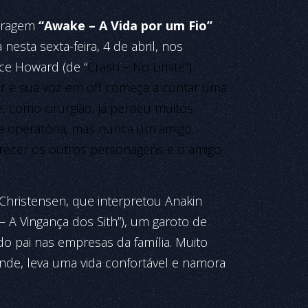
etragem
“Awake – A Vida por um Fio”
a nesta sexta-feira, 4 de abril, nos
ce Howard (de “
Crash – No Limite”)
r e sua voz em off começa a contar uma
ue, como cirurgião, já perdeu muitos
 operatória, mas nunca um amigo.
recer os outros personagens e o amigo
 Christensen, que interpretou Anakin
 – A Vingança dos Sith”), um garoto de
o pai nas empresas da família. Muito
nde, leva uma vida confortável e namora