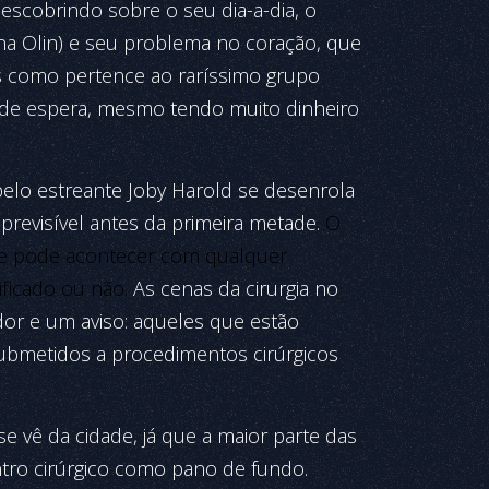
descobrindo sobre o seu dia-a-dia, o
ena Olin) e seu problema no coração, que
s como pertence ao raríssimo grupo
la de espera, mesmo tendo muito dinheiro
do pelo estreante Joby Harold se desenrola
revisível antes da primeira metade.
O
que pode acontecer com qualquer
lificado ou não.
As cenas da cirurgia no
or e um aviso: aqueles que estão
submetidos a procedimentos cirúrgicos
e vê da cidade, já que a maior parte das
tro cirúrgico como pano de fundo.