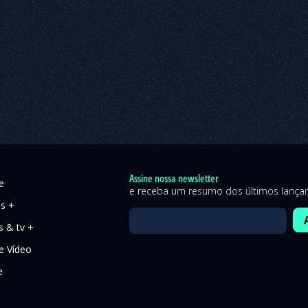
Assine nossa newsletter
e
e receba um resumo dos últimos lanç
es +
s & tv +
 Vídeo
e