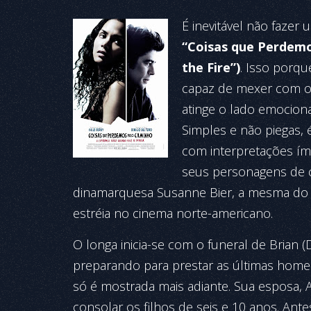
É inevitável não fazer
“Coisas que Perdemo
the Fire”)
. Isso porqu
capaz de mexer com o
atinge o lado emociona
Simples e não piegas, é
com interpretações í
seus personagens de c
dinamarquesa Susanne Bier, a mesma do 
estréia no cinema norte-americano.
O longa inicia-se com o funeral de Brian (
preparando para prestar as últimas home
só é mostrada mais adiante. Sua esposa, A
consolar os filhos de seis e 10 anos. Ant