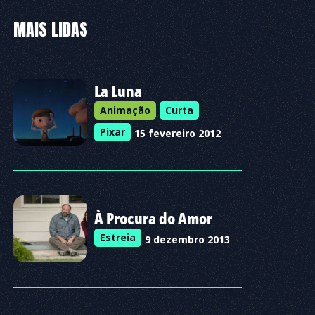
MAIS LIDAS
La Luna
Animação
Curta
Pixar
15 fevereiro 2012
À Procura do Amor
Estreia
9 dezembro 2013