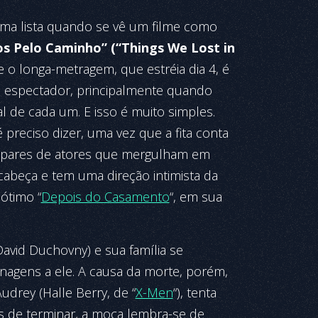
 uma lista quando se vê um filme como
s Pelo Caminho” (“Things We Lost in
e o longa-metragem, que estréia dia 4, é
 espectador, principalmente quando
l de cada um. E isso é muito simples.
 preciso dizer, uma vez que a fita conta
mpares de atores que mergulham em
abeça e tem uma direção intimista da
ótimo “
Depois do Casamento
“, em sua
David Duchovny) e sua família se
nagens a ele. A causa da morte, porém,
udrey (Halle Berry, de “
X-Men
“), tenta
es de terminar, a moça lembra-se de