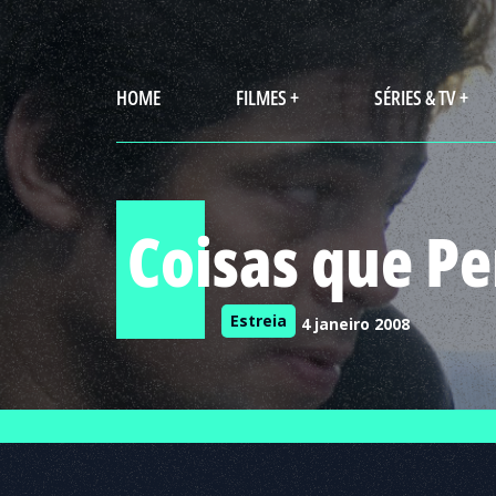
HOME
FILMES +
SÉRIES & TV +
Coisas que P
Estreia
4 janeiro 2008