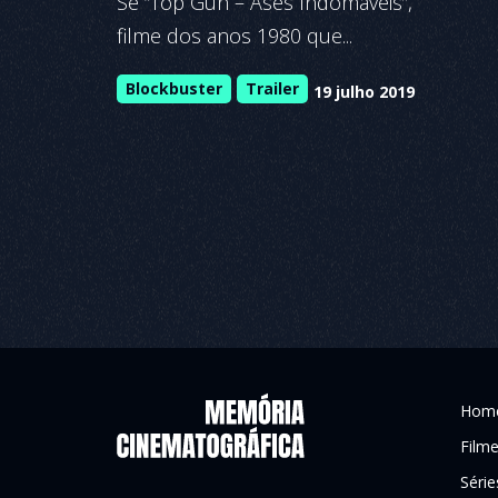
Se “Top Gun – Ases Indomáveis”,
filme dos anos 1980 que...
Blockbuster
Trailer
19 julho 2019
Hom
Film
Série