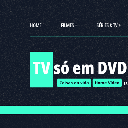
HOME
FILMES +
SÉRIES & TV +
TV só em DVD
Coisas da vida
Home Vídeo
13