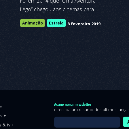
Foi em 2014 que “Uma Aventura
Lego” chegou aos cinemas para...
Animação
Estreia
8 fevereiro 2019
Assine nossa newsletter
e
e receba um resumo dos últimos lanç
es +
s & tv +