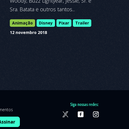
Woody, Buzz Lightyear, Jessie, Sr. e
Sra. Batata e outros tantos...
Animação
Disney
Pixar
Trailer
12 novembro 2018
Siga nossas redes:
amentos