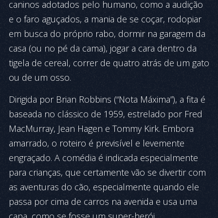
caninos adotados pelo humano, como a audição
e o faro aguçados, a mania de se coçar, rodopiar
em busca do próprio rabo, dormir na garagem da
casa (ou no pé da cama), jogar a cara dentro da
tigela de cereal, correr de quatro atrás de um gato
ou de um osso.
Dirigida por Brian Robbins (“Nota Máxima”), a fita é
baseada no clássico de 1959, estrelado por Fred
MacMurray, Jean Hagen e Tommy Kirk. Embora
amarrado, o roteiro é previsível e levemente
engraçado. A comédia é indicada especialmente
para crianças, que certamente vão se divertir com
as aventuras do cão, especialmente quando ele
passa por cima de carros na avenida e usa uma
capa, como se fosse um super-herói.