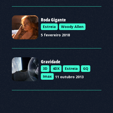
Roda Gigante
Estreia
Woody Allen
5 fevereiro 2018
Gravidade
3D
4DX
Estreia
GQ
Imax
11 outubro 2013