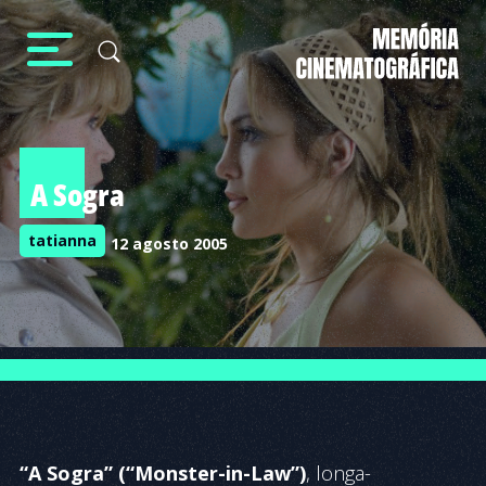
A Sogra
tatianna
12 agosto 2005
“A Sogra” (“Monster-in-Law”)
, longa-