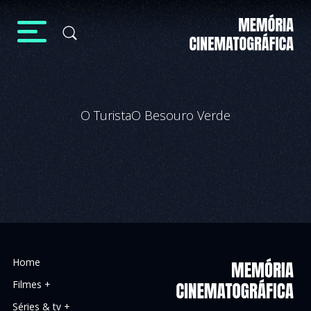
O Turista
O Besouro Verde
Home
Filmes +
Séries & tv +